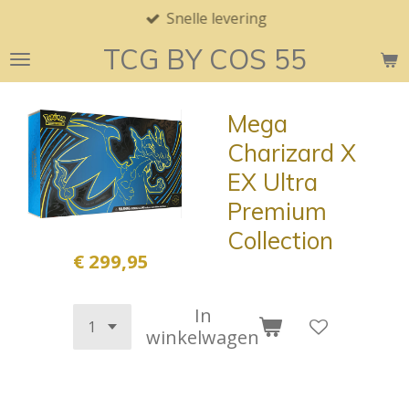
Snelle levering
Ga
direct
TCG BY COS 55
naar
de
hoofdinhoud
Mega
Charizard X
EX Ultra
Premium
Collection
€ 299,95
In
winkelwagen