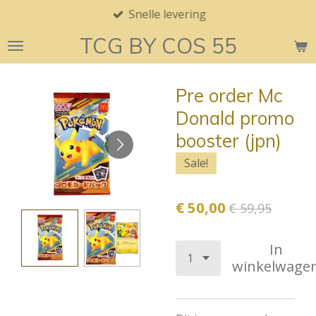
Snelle levering
Ga
direct
TCG BY COS 55
naar
de
hoofdinhoud
Pre order Mc
Donald promo
booster (jpn)
Sale!
€ 50,00
€ 59,95
In
winkelwage