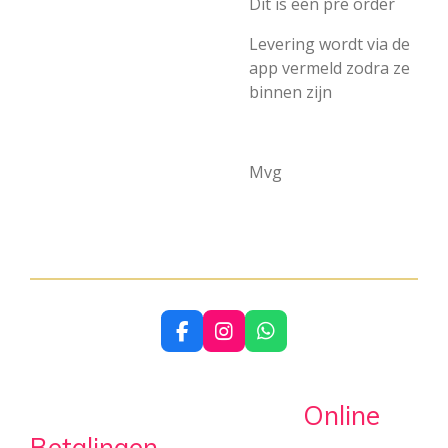
Dit is een pre order
Levering wordt via de
app vermeld zodra ze
binnen zijn
Mvg
F
I
W
a
n
h
c
s
a
e
t
t
Online
b
a
s
o
g
A
Betalingen