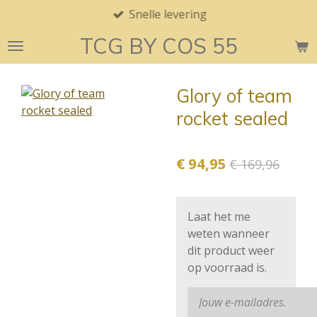
Snelle levering
Ga
direct
TCG BY COS 55
naar
de
hoofdinhoud
Glory of team
rocket sealed
€ 94,95
€ 169,96
Laat het me
weten wanneer
dit product weer
op voorraad is.