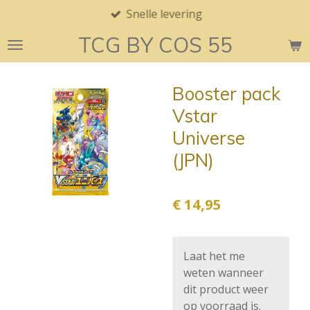
Snelle levering
Ga
direct
TCG BY COS 55
naar
de
hoofdinhoud
Booster pack
Vstar
Universe
(JPN)
€ 14,95
Laat het me
weten wanneer
dit product weer
op voorraad is.