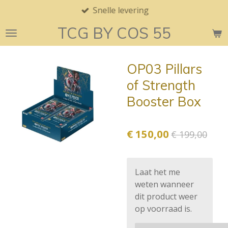
Snelle levering
Ga
direct
TCG BY COS 55
naar
de
hoofdinhoud
OP03 Pillars
of Strength
Booster Box
€ 150,00
€ 199,00
Laat het me
weten wanneer
dit product weer
op voorraad is.